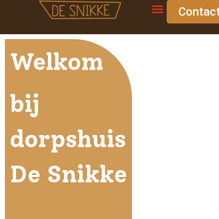
Contac
Welkom
bij
dorpshuis
De Snikke